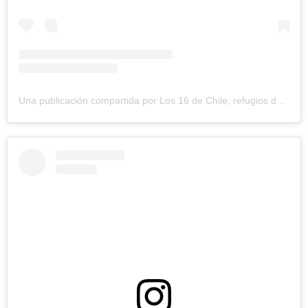
Una publicación compartida por Los 16 de Chile, refugios de montaña en las 16 regiones (@los16dechile)