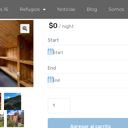
s 16
Refugios
Noticias
Blog
Somos
$
0
/ night
Start
End
Agregar al carrito